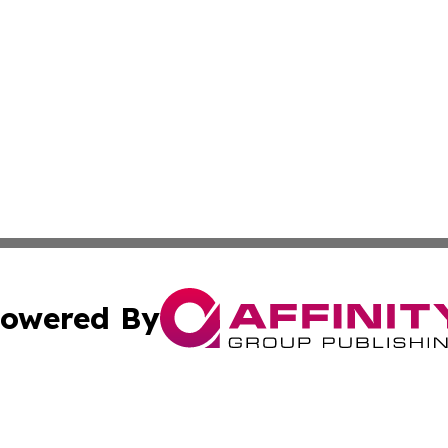
owered By
ubmit Press Release
Terms & Conditions
Copyright/DMCA
 Inc. dba Affinity Group Publishing & Palau Business Repor