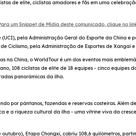
istas de elite, ciclistas amadores e fãs em uma celebraçã
Para um Snippet de Mídia deste comunicado, clique no link
e (UCI), pela Administração Geral do Esporte da China e 
 de Ciclismo, pela Administração de Esportes de Xangai e
dias na China, o WorldTour é um dos eventos mais emblemá
 ano, 108 ciclistas de elite de 18 equipes - cinco equipes 
tradas panorâmicas da ilha.
do por pântanos, fazendas e reservas costeiras. Além de 
ca e a riqueza cultural da ilha - uma vitrine viva da cr
de outubro), Etapa Chongxi, cobriu 108,6 quilômetros, p