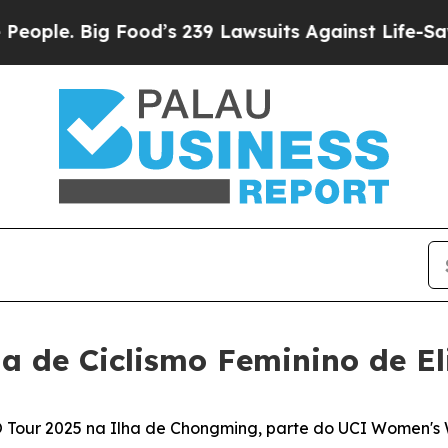
 Big Food’s 239 Lawsuits Against Life-Saving Pol
 de Ciclismo Feminino de El
our 2025 na Ilha de Chongming, parte do UCI Women's Wor