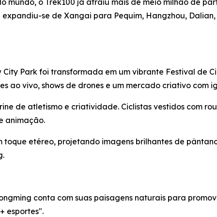
o mundo, o Trek100 já atraiu mais de meio milhão de pa
E expandiu-se de Xangai para Pequim, Hangzhou, Dalian
City Park foi transformada em um vibrante Festival de Ci
es ao vivo, shows de drones e um mercado criativo com ig
rine de atletismo e criatividade. Ciclistas vestidos com 
de animação.
 toque etéreo, projetando imagens brilhantes de pântano
g.
hongming conta com suas paisagens naturais para promove
 esportes".