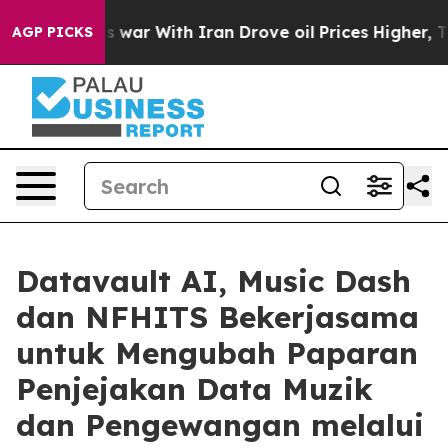
t
As war With Iran Drove oil Prices Higher, Trump Gav
AGP PICKS
Datavault AI, Music Dash
dan NFHITS Bekerjasama
untuk Mengubah Paparan
Penjejakan Data Muzik
dan Pengewangan melalui