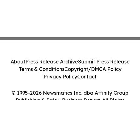
About
Press Release Archive
Submit Press Release
Terms & Conditions
Copyright/DMCA Policy
Privacy Policy
Contact
© 1995-2026 Newsmatics Inc. dba Affinity Group
Publishing & Palau Business Report. All Rights
Reserved.
Cookie Settings / Your Privacy Choices